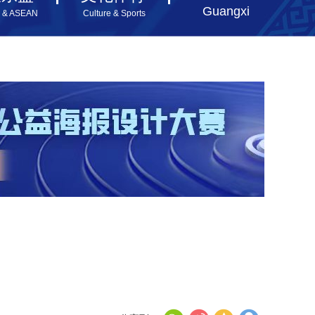
Guangxi
i & ASEAN
Culture & Sports