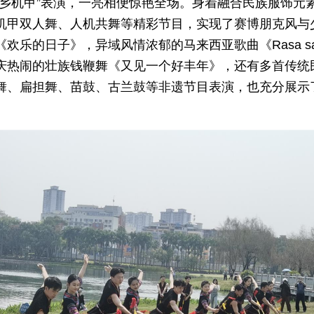
壮乡机甲”表演，一亮相便惊艳全场。身着融合民族服饰元
机甲双人舞、人机共舞等精彩节目，实现了赛博朋克风与
欢乐的日子》，异域风情浓郁的马来西亚歌曲《Rasa sa
庆热闹的壮族钱鞭舞《又见一个好丰年》，还有多首传统
舞、扁担舞、苗鼓、古兰鼓等非遗节目表演，也充分展示