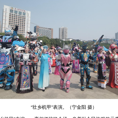
“壮乡机甲”表演。（宁金阳 摄）