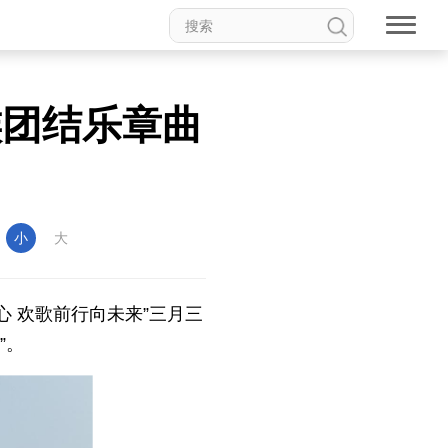
族团结乐章曲
：
小
大
心 欢歌前行向未来”三月三
”。